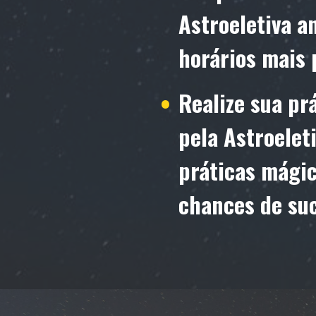
Astroeletiva a
horários mais 
Realize sua pr
pela Astroelet
práticas mági
chances de su