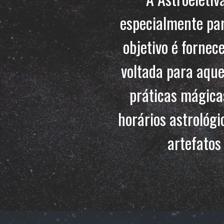
especialmente par
objetivo é fornec
voltada para aque
práticas mágicas
horários astrológi
artefatos