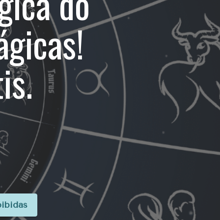
gica do
ágicas!
is.
oibidas