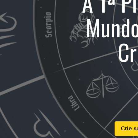
A 1ª P
Mundo 
Cr
Crie s