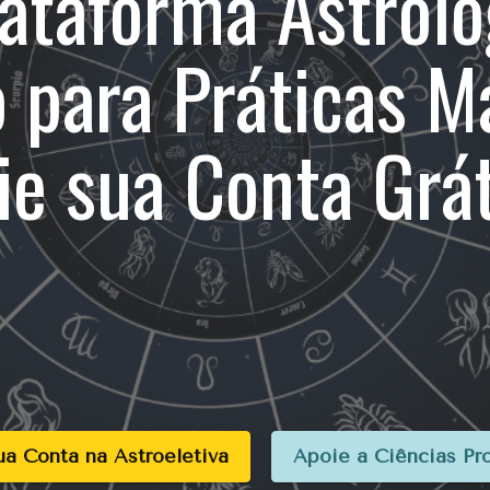
lataforma Astroló
para Práticas M
ie sua Conta Grát
ua Conta na Astroeletiva
Apoie a Ciências Pr